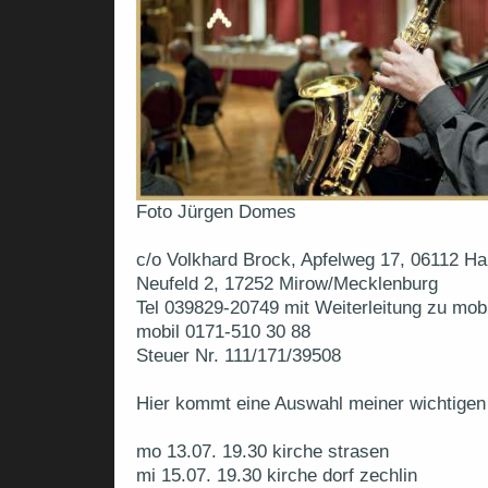
Foto Jürgen Domes
c/o Volkhard Brock, Apfelweg 17, 06112 Hal
Neufeld 2, 17252 Mirow/Mecklenburg
Tel 039829-20749 mit Weiterleitung zu mobi
mobil 0171-510 30 88
Steuer Nr. 111/171/39508
Hier kommt eine Auswahl meiner wichtigen
mo 13.07. 19.30 kirche strasen
mi 15.07. 19.30 kirche dorf zechlin