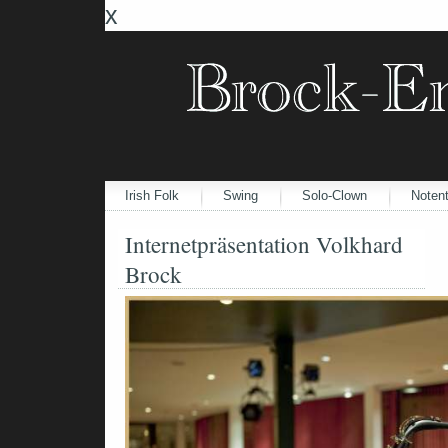
x
Irish Folk
Swing
Solo-Clown
Notent
Internetpräsentation Volkhard
Brock