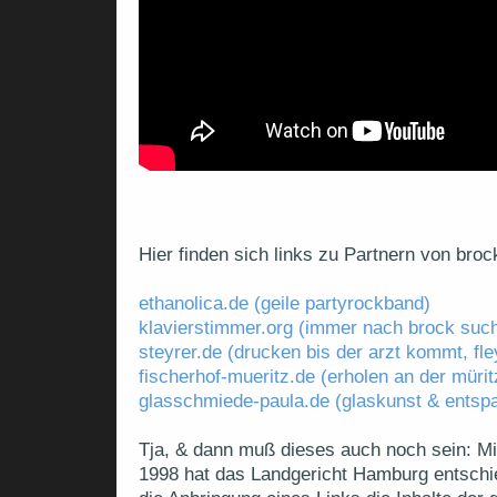
Hier finden sich links zu Partnern von bro
ethanolica.de (geile partyrockband)
klavierstimmer.org (immer nach brock suc
steyrer.de (drucken bis der arzt kommt, fleye
fischerhof-mueritz.de (erholen an der mürit
glasschmiede-paula.de (glaskunst & ents
Tja, & dann muß dieses auch noch sein: Mi
1998 hat das Landgericht Hamburg entsch